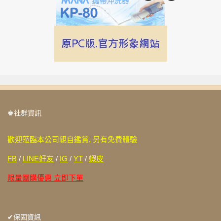
♚社群資訊
歡迎蒞臨本公司親自鑑賞, 另有免費體驗
FB
/
LINE好友
/
IG
/
YT
/
蝦皮
限量團購優惠 立即下單
✔保固資訊