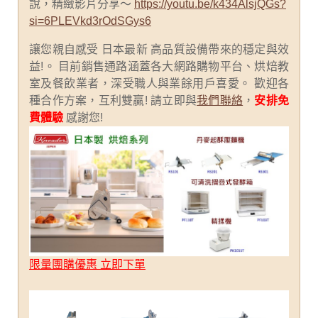
說，精緻影片分享～
https://youtu.be/k434AlsjQGs?
si=6PLEVkd3rOdSGys6
讓您親自感受 日本最新 高品質設備帶來的穩定與效
益!。 目前銷售通路涵蓋各大網路購物平台、烘焙教
室及餐飲業者，深受職人與業餘用戶喜愛。 歡迎各
種合作方案，互利雙贏! 請立即與
我們聯絡
，
安排免
費體驗
感謝您!
限量團購優惠 立即下單