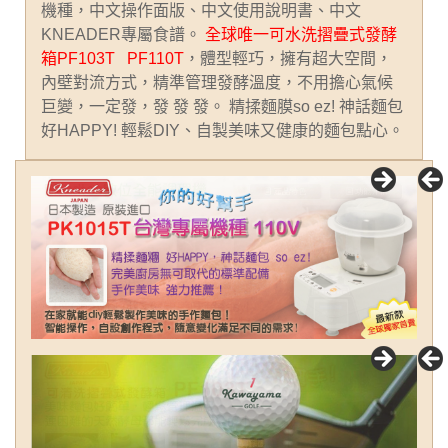
機種，中文操作面版、中文使用說明書、中文
KNEADER專屬食譜。
全球唯一可水洗摺疊式發酵
箱PF103T PF110T
，體型輕巧，擁有超大空間，
內壁對流方式，精準管理發酵溫度，不用擔心氣候
巨變，一定發，發 發 發。 精揉麵膜so ez! 神話麵包
好HAPPY! 輕鬆DIY、自製美味又健康的麵包點心。